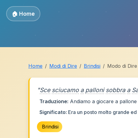
🏠 Home
Home
Modi di Dire
Brindisi
Modo di Dire
"
Sce
sciucamo
a
palloni
sobbra
a
S
Traduzione:
Andiamo a giocare a pallone 
Significato:
Era un posto molto grande ed 
Brindisi