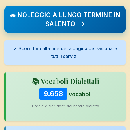
🚗 NOLEGGIO A LUNGO TERMINE IN
SALENTO
📌 Scorri fino alla fine della pagina per visionare
tutti i servizi.
📚 Vocaboli Dialettali
9.658
vocaboli
Parole e significati del nostro dialetto