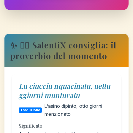
✨ 🦸‍♂️ SalentiX consiglia: il
proverbio del momento
Lu ciucciu nquacinatu, uettu
ggiurni muntuvatu
L'asino dipinto, otto giorni
Traduzione
menzionato
Significato