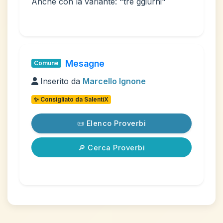
Anche con la variante: "tre ggiurni"
Mesagne
Comune
Inserito da
Marcello Ignone
✨ Consigliato da SalentiX
📜 Elenco Proverbi
🔎 Cerca Proverbi