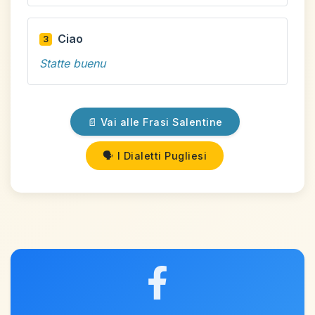
Ciao
3
Statte buenu
📄 Vai alle Frasi Salentine
🗣️ I Dialetti Pugliesi