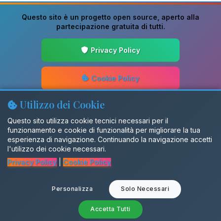
Questo sito è un progetto
open source
, aperto alla
partecipazione gratuita di tutti.
Privacy Policy
Cookie Policy
Utilizzo dei Cookie
Guida alla Scrittura
Questo sito utilizza cookie tecnici necessari per il
funzionamento e cookie di funzionalità per migliorare la tua
Aggiornamenti
esperienza di navigazione. Continuando la navigazione accetti
l'utilizzo dei cookie necessari.
Privacy Policy
|
Cookie Policy
Gruppo Facebook
Personalizza
Solo Necessari
SalentiX
×
Adesso un utente sta visitando
🗣️
il modo
di dire
Cozza mascialora...
Accetta Tutti
© 2026 Dialettando. Tutti i diritti riservati.