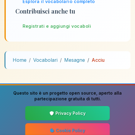
Esplora il vocabolario completo
Contribuisci anche tu
Registrati e aggiungi vocaboli
Home
Vocabolari
Mesagne
Acciu
Questo sito è un progetto
open source
, aperto alla
partecipazione gratuita di tutti.
Privacy Policy
Cookie Policy