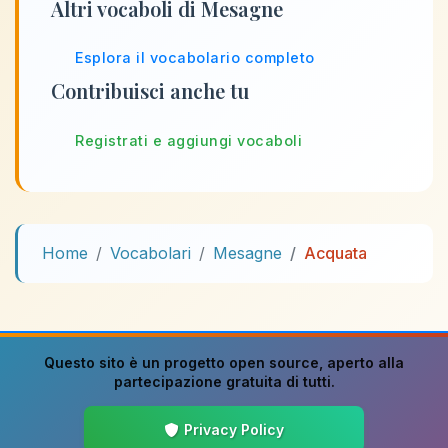
Altri vocaboli di Mesagne
Esplora il vocabolario completo
Contribuisci anche tu
Registrati e aggiungi vocaboli
Home
Vocabolari
Mesagne
Acquata
Questo sito è un progetto
open source
, aperto alla
partecipazione gratuita di tutti.
Privacy Policy