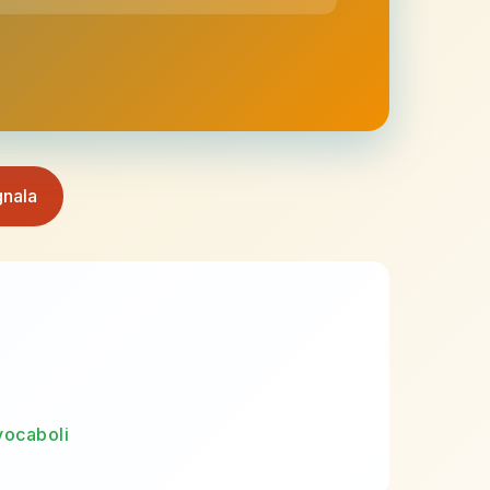
nala
vocaboli