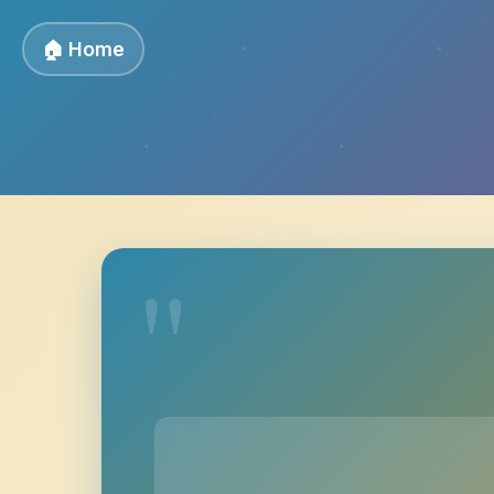
🏠 Home