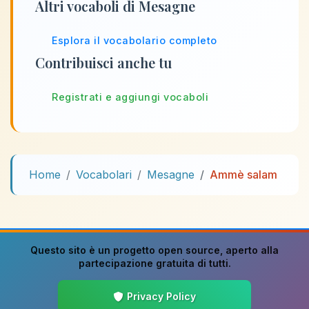
Altri vocaboli di Mesagne
Esplora il vocabolario completo
Contribuisci anche tu
Registrati e aggiungi vocaboli
Home
Vocabolari
Mesagne
Ammè salam
Questo sito è un progetto
open source
, aperto alla
partecipazione gratuita di tutti.
Privacy Policy