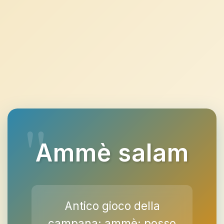
Ammè salam
Antico gioco della
campana; ammè: posso