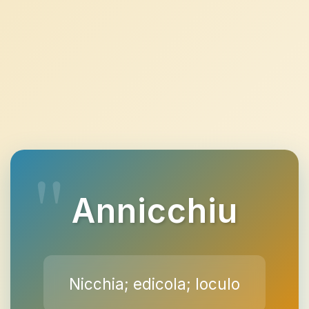
Annicchiu
Nicchia; edicola; loculo