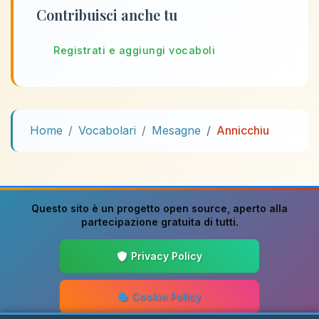
Contribuisci anche tu
Registrati e aggiungi vocaboli
Home
Vocabolari
Mesagne
Annicchiu
Questo sito è un progetto
open source
, aperto alla
partecipazione gratuita di tutti.
Privacy Policy
Cookie Policy