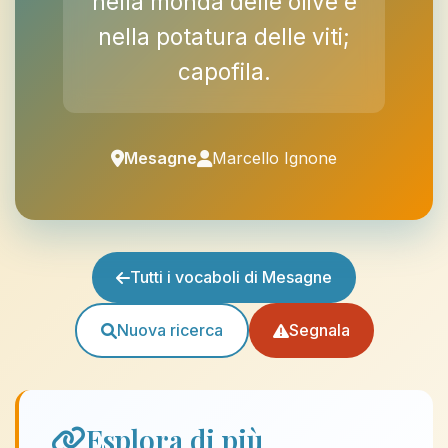
nella monda delle olive e
nella potatura delle viti;
capofila.
Mesagne
Marcello Ignone
Tutti i vocaboli di Mesagne
Nuova ricerca
Segnala
Esplora di più