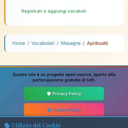
Registrati e aggiungi vocaboli
Home
Vocabolari
Mesagne
Apribuatti
Questo sito è un progetto
open source
, aperto alla
partecipazione gratuita di tutti.
Privacy Policy
Cookie Policy
Utilizzo dei Cookie
Guida alla Scrittura