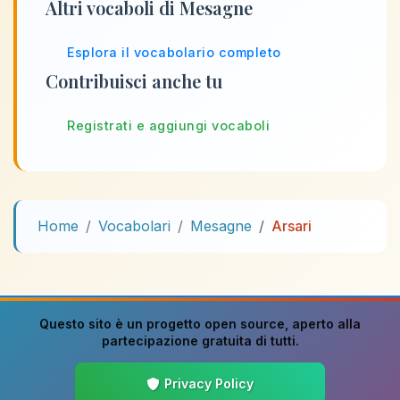
Altri vocaboli di Mesagne
Esplora il vocabolario completo
Contribuisci anche tu
Registrati e aggiungi vocaboli
Home
Vocabolari
Mesagne
Arsari
Questo sito è un progetto
open source
, aperto alla
partecipazione gratuita di tutti.
Privacy Policy