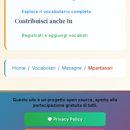
Esplora il vocabolario completo
Contribuisci anche tu
Registrati e aggiungi vocaboli
Home
Vocabolari
Mesagne
Mpantanari
Questo sito è un progetto
open source
, aperto alla
partecipazione gratuita di tutti.
Privacy Policy