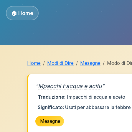
🏠 Home
Home
Modi di Dire
Mesagne
Modo di Di
"
Mpacchi
t'acqua
e
acitu
"
Traduzione:
Impacchi di acqua e aceto
Significato:
Usati per abbassare la febbre
Mesagne