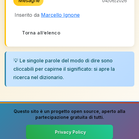
Mesagne
04/06/2026
Inserito da
Marcello Ignone
Torna all’elenco
💡 Le singole parole del modo di dire sono
cliccabili per capirne il significato: si apre la
ricerca nel dizionario.
Questo sito è un progetto
open source
, aperto alla
partecipazione gratuita di tutti.
Privacy Policy