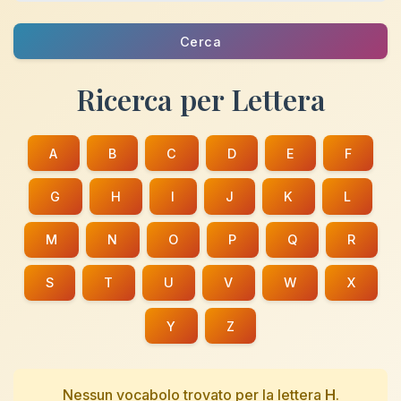
Cerca
Ricerca per Lettera
A
B
C
D
E
F
G
H
I
J
K
L
M
N
O
P
Q
R
S
T
U
V
W
X
Y
Z
Nessun vocabolo trovato per la lettera
H
.