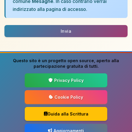
comune
Mesagne
. In caso contrario verrai
indirizzato alla pagina di accesso.
Invia
Questo sito è un progetto
open source
, aperto alla
partecipazione gratuita di tutti.
Privacy Policy
Cookie Policy
Guida alla Scrittura
Aggiornamenti