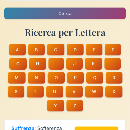
Cerca
Ricerca per Lettera
A
B
C
D
E
F
G
H
I
J
K
L
M
N
O
P
Q
R
S
T
U
V
W
X
Y
Z
Suffrenza
:
Sofferenza