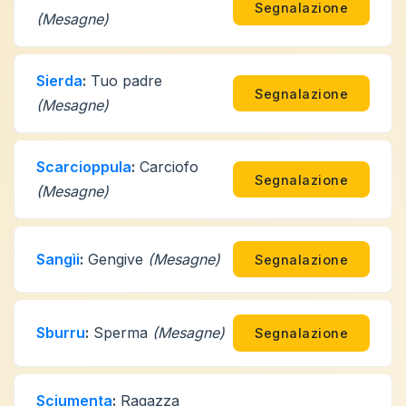
Segnalazione
(Mesagne)
Sierda
:
Tuo padre
Segnalazione
(Mesagne)
Scarcioppula
:
Carciofo
Segnalazione
(Mesagne)
Sangìi
:
Gengive
(Mesagne)
Segnalazione
Sburru
:
Sperma
(Mesagne)
Segnalazione
Sciumenta
:
Ragazza