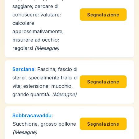
saggiare; cercare di
conoscere; valutare;
Segnalazione
calcolare
approssimativamente;
misurare ad occhio;
regolarsi
(Mesagne)
Sarciana
:
Fascina; fascio di
sterpi, specialmente tralci di
Segnalazione
vite; estensione: mucchio,
grande quantità.
(Mesagne)
Sobbracavaddu
:
Succhione, grosso pollone
Segnalazione
(Mesagne)