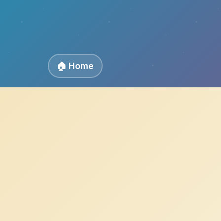
🏠 Home