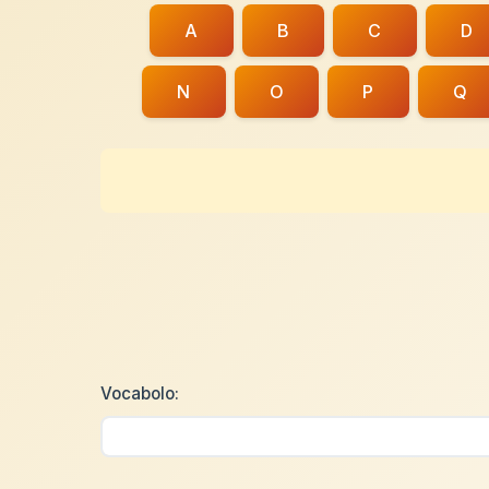
A
B
C
D
N
O
P
Q
Vocabolo: