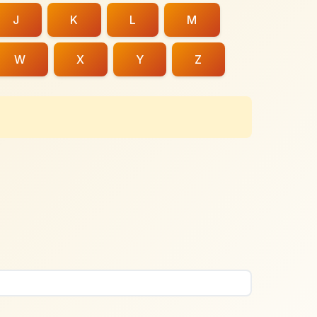
J
K
L
M
W
X
Y
Z