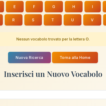
E
F
G
H
I
R
S
T
U
V
Nessun vocabolo trovato per la lettera
O
.
Nuova Ricerca
Torna alla Home
Inserisci un Nuovo Vocabolo