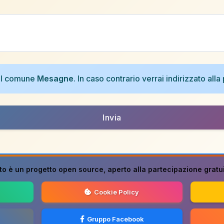
nel comune
Mesagne
. In caso contrario verrai indirizzato all
Invia
to è un progetto
open source
, aperto alla partecipazione gratuit
Cookie Policy
Gruppo Facebook