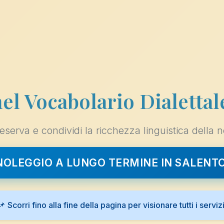
l Vocabolario Dialettal
eserva e condividi la ricchezza linguistica della n
 NOLEGGIO A LUNGO TERMINE IN SALENT
📌 Scorri fino alla fine della pagina per visionare tutti i servizi