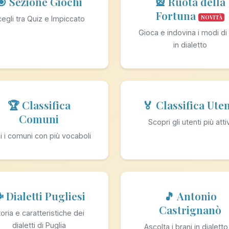
🎯 Sezione Giochi
🎡 Ruota della
Fortuna
NOVITÀ
egli tra Quiz e Impiccato
Gioca e indovina i modi di 
in dialetto
🏆 Classifica
🏅 Classifica Uten
Comuni
Scopri gli utenti più atti
i i comuni con più vocaboli
️ Dialetti Pugliesi
🎵 Antonio
Castrignanò
oria e caratteristiche dei
dialetti di Puglia
Ascolta i brani in dialetto