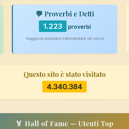
💬 Proverbi e Detti
1.223
proverbi
Saggezza popolare trammandata nei secoli
Questo sito è stato visitato
4.340.384
🏅 Hall of Fame — Utenti Top