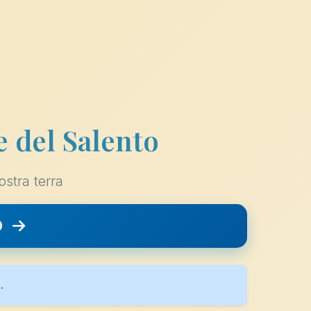
e del Salento
ostra terra
O
.