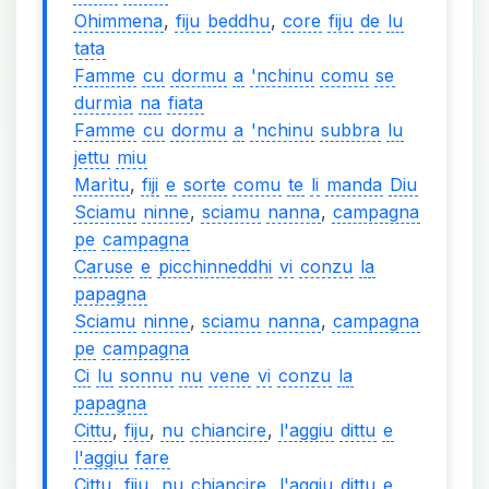
Ohimmena
,
fiju
beddhu
,
core
fiju
de
lu
tata
Famme
cu
dormu
a
'nchinu
comu
se
durmìa
na
fiata
Famme
cu
dormu
a
'nchinu
subbra
lu
jettu
miu
Marìtu
,
fiji
e
sorte
comu
te
li
manda
Diu
Sciamu
ninne
,
sciamu
nanna
,
campagna
pe
campagna
Caruse
e
picchinneddhi
vi
conzu
la
papagna
Sciamu
ninne
,
sciamu
nanna
,
campagna
pe
campagna
Ci
lu
sonnu
nu
vene
vi
conzu
la
papagna
Cittu
,
fiju
,
nu
chiancire
,
l'aggiu
dittu
e
l'aggiu
fare
Cittu
,
fiju
,
nu
chiancire
,
l'aggiu
dittu
e