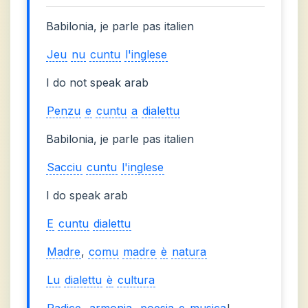
Babilonia, je parle pas italien
Jeu
nu
cuntu
l'inglese
I do not speak arab
Penzu
e
cuntu
a
dialettu
Babilonia, je parle pas italien
Sacciu
cuntu
l'inglese
I do speak arab
E
cuntu
dialettu
Madre
,
comu
madre
è
natura
Lu
dialettu
è
cultura
Radice
,
armonia
,
poesia
e
musica
!