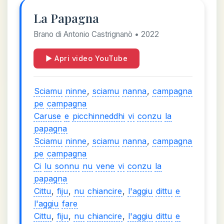
La Papagna
Brano di Antonio Castrignanò • 2022
▶ Apri video YouTube
Sciamu
ninne
,
sciamu
nanna
,
campagna
pe
campagna
Caruse
e
picchinneddhi
vi
conzu
la
papagna
Sciamu
ninne
,
sciamu
nanna
,
campagna
pe
campagna
Ci
lu
sonnu
nu
vene
vi
conzu
la
papagna
Cittu
,
fiju
,
nu
chiancire
,
l'aggiu
dittu
e
l'aggiu
fare
Cittu
,
fiju
,
nu
chiancire
,
l'aggiu
dittu
e