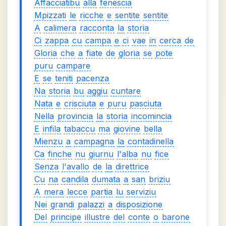
Affacciatibu
alla
fenescia
Mpizzati
le
ricche
e
sentite
sentite
A
calimera
racconta
la
storia
Ci
zappa
cu
campa
e
ci
vae
in
cerca
de
Gloria
che
a
fiate
de
gloria
se
pote
puru
campare
E
se
teniti
pacenza
Na
storia
bu
aggiu
cuntare
Nata
e
crisciuta
e
puru
pasciuta
Nella
provincia
la
storia
incomincia
E
infila
tabaccu
ma
giovine
bella
Mienzu
a
campagna
la
contadinella
Ca
finche
nu
giurnu
l'alba
nu
fice
Senza
l'avallo
de
la
direttrice
Cu
na
candila
dumata
a
san
briziu
A
mera
lecce
partia
lu
serviziu
Nei
grandi
palazzi
a
disposizione
Del
principe
illustre
del
conte
o
barone