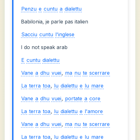
Penzu
e
cuntu
a
dialettu
Babilonia, je parle pas italien
Sacciu
cuntu
l'inglese
I do not speak arab
E
cuntu
dialettu
Vane
a
dhu
vuei
,
ma
nu
te
scerrare
La
terra
toa
,
lu
dialettu
e
lu
mare
Vane
a
dhu
vuei
,
portate
a
core
La
terra
toa
,
lu
dialettu
e
l'amore
Vane
a
dhu
vuei
,
ma
nu
te
scerrare
La
terra
toa
,
lu
dialettu
e
lu
mare