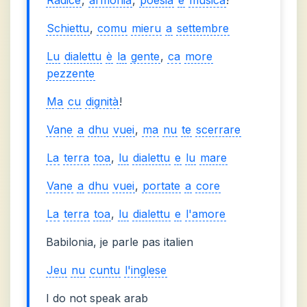
Schiettu
,
comu
mieru
a
settembre
Lu
dialettu
è
la
gente
,
ca
more
pezzente
Ma
cu
dignità
!
Vane
a
dhu
vuei
,
ma
nu
te
scerrare
La
terra
toa
,
lu
dialettu
e
lu
mare
Vane
a
dhu
vuei
,
portate
a
core
La
terra
toa
,
lu
dialettu
e
l'amore
Babilonia, je parle pas italien
Jeu
nu
cuntu
l'inglese
I do not speak arab