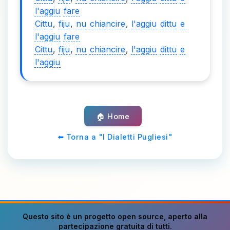
l'aggiu
fare
Cittu
,
fiju
,
nu
chiancire
,
l'aggiu
dittu
e
l'aggiu
fare
Cittu
,
fiju
,
nu
chiancire
,
l'aggiu
dittu
e
l'aggiu
🏠 Home
⬅️ Torna a "I Dialetti Pugliesi"
Questo sito è un progetto
open source
, aperto alla
partecipazione gratuita di tutti.