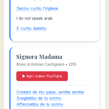
Sacciu
cuntu
l'inglese
I do not speak arab
E
cuntu
dialettu
Signora Madama
Brano di Antonio Castrignanò • 2010
▶ Apri video YouTube
Cristiani
de
stu
paise
,
sentite
sentite
Svegliatibu
de
lu
sonnu
Affacciatibu
de
lu
sonnu