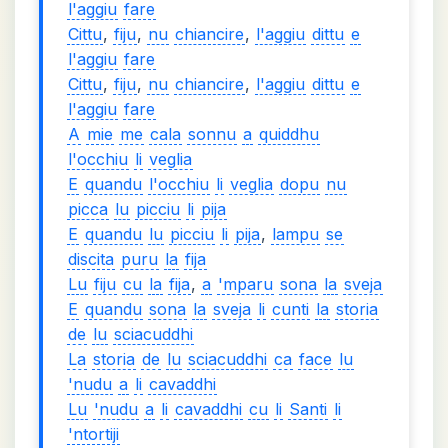
l'aggiu
fare
Cittu
,
fiju
,
nu
chiancire
,
l'aggiu
dittu
e
l'aggiu
fare
Cittu
,
fiju
,
nu
chiancire
,
l'aggiu
dittu
e
l'aggiu
fare
A
mie
me
cala
sonnu
a
quiddhu
l'occhiu
li
veglia
E
quandu
l'occhiu
li
veglia
dopu
nu
picca
lu
picciu
li
pija
E
quandu
lu
picciu
li
pija
,
lampu
se
discita
puru
la
fija
Lu
fiju
cu
la
fija
,
a
'mparu
sona
la
sveja
E
quandu
sona
la
sveja
li
cunti
la
storia
de
lu
sciacuddhi
La
storia
de
lu
sciacuddhi
ca
face
lu
'nudu
a
li
cavaddhi
Lu
'nudu
a
li
cavaddhi
cu
li
Santi
li
'ntortiji