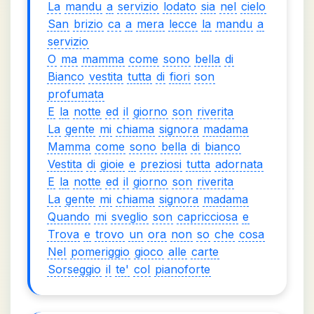
La
mandu
a
servizio
lodato
sia
nel
cielo
San
brizio
ca
a
mera
lecce
la
mandu
a
servizio
O
ma
mamma
come
sono
bella
di
Bianco
vestita
tutta
di
fiori
son
profumata
E
la
notte
ed
il
giorno
son
riverita
La
gente
mi
chiama
signora
madama
Mamma
come
sono
bella
di
bianco
Vestita
di
gioie
e
preziosi
tutta
adornata
E
la
notte
ed
il
giorno
son
riverita
La
gente
mi
chiama
signora
madama
Quando
mi
sveglio
son
capricciosa
e
Trova
e
trovo
un
ora
non
so
che
cosa
Nel
pomeriggio
gioco
alle
carte
Sorseggio
il
te'
col
pianoforte