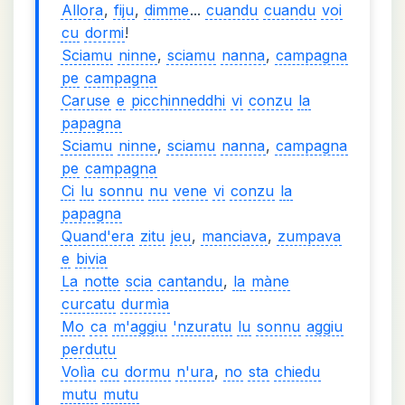
Allora
,
fiju
,
dimme
...
cuandu
cuandu
voi
cu
dormi
!
Sciamu
ninne
,
sciamu
nanna
,
campagna
pe
campagna
Caruse
e
picchinneddhi
vi
conzu
la
papagna
Sciamu
ninne
,
sciamu
nanna
,
campagna
pe
campagna
Ci
lu
sonnu
nu
vene
vi
conzu
la
papagna
Quand'era
zitu
jeu
,
manciava
,
zumpava
e
bivia
La
notte
scia
cantandu
,
la
màne
curcatu
durmìa
Mo
ca
m'aggiu
'nzuratu
lu
sonnu
aggiu
perdutu
Volìa
cu
dormu
n'ura
,
no
sta
chiedu
mutu
mutu