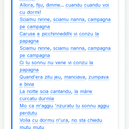
Allora
,
fiju
,
dimme
...
cuandu
cuandu
voi
cu
dormi
!
Sciamu
ninne
,
sciamu
nanna
,
campagna
pe
campagna
Caruse
e
picchinneddhi
vi
conzu
la
papagna
Sciamu
ninne
,
sciamu
nanna
,
campagna
pe
campagna
Ci
lu
sonnu
nu
vene
vi
conzu
la
papagna
Quand'era
zitu
jeu
,
manciava
,
zumpava
e
bivia
La
notte
scia
cantandu
,
la
màne
curcatu
durmìa
Mo
ca
m'aggiu
'nzuratu
lu
sonnu
aggiu
perdutu
Volìa
cu
dormu
n'ura
,
no
sta
chiedu
mutu
mutu