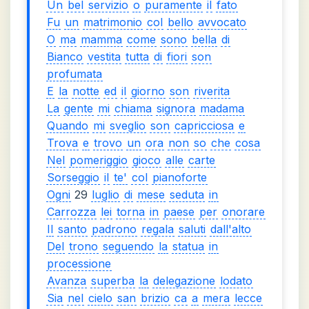
Un
bel
servizio
o
puramente
il
fato
Fu
un
matrimonio
col
bello
avvocato
O
ma
mamma
come
sono
bella
di
Bianco
vestita
tutta
di
fiori
son
profumata
E
la
notte
ed
il
giorno
son
riverita
La
gente
mi
chiama
signora
madama
Quando
mi
sveglio
son
capricciosa
e
Trova
e
trovo
un
ora
non
so
che
cosa
Nel
pomeriggio
gioco
alle
carte
Sorseggio
il
te'
col
pianoforte
Ogni
29
luglio
di
mese
seduta
in
Carrozza
lei
torna
in
paese
per
onorare
Il
santo
padrono
regala
saluti
dall'alto
Del
trono
seguendo
la
statua
in
processione
Avanza
superba
la
delegazione
lodato
Sia
nel
cielo
san
brizio
ca
a
mera
lecce