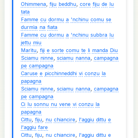
Ohimmena
,
fiju
beddhu
,
core
fiju
de
lu
tata
Famme
cu
dormu
a
'nchinu
comu
se
durmìa
na
fiata
Famme
cu
dormu
a
'nchinu
subbra
lu
jettu
miu
Marìtu
,
fiji
e
sorte
comu
te
li
manda
Diu
Sciamu
ninne
,
sciamu
nanna
,
campagna
pe
campagna
Caruse
e
picchinneddhi
vi
conzu
la
papagna
Sciamu
ninne
,
sciamu
nanna
,
campagna
pe
campagna
Ci
lu
sonnu
nu
vene
vi
conzu
la
papagna
Cittu
,
fiju
,
nu
chiancire
,
l'aggiu
dittu
e
l'aggiu
fare
Cittu
,
fiju
,
nu
chiancire
,
l'aggiu
dittu
e