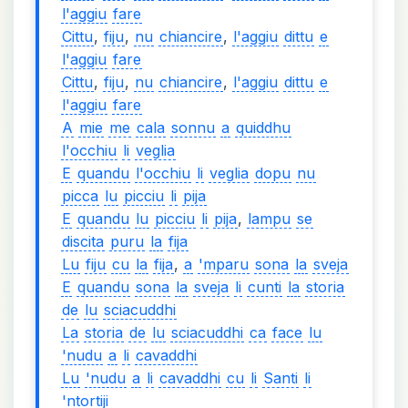
l'aggiu
fare
Cittu
,
fiju
,
nu
chiancire
,
l'aggiu
dittu
e
l'aggiu
fare
Cittu
,
fiju
,
nu
chiancire
,
l'aggiu
dittu
e
l'aggiu
fare
A
mie
me
cala
sonnu
a
quiddhu
l'occhiu
li
veglia
E
quandu
l'occhiu
li
veglia
dopu
nu
picca
lu
picciu
li
pija
E
quandu
lu
picciu
li
pija
,
lampu
se
discita
puru
la
fija
Lu
fiju
cu
la
fija
,
a
'mparu
sona
la
sveja
E
quandu
sona
la
sveja
li
cunti
la
storia
de
lu
sciacuddhi
La
storia
de
lu
sciacuddhi
ca
face
lu
'nudu
a
li
cavaddhi
Lu
'nudu
a
li
cavaddhi
cu
li
Santi
li
'ntortiji