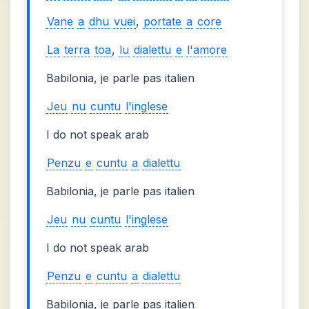
Vane
a
dhu
vuei
,
portate
a
core
La
terra
toa
,
lu
dialettu
e
l'amore
Babilonia, je parle pas italien
Jeu
nu
cuntu
l'inglese
I do not speak arab
Penzu
e
cuntu
a
dialettu
Babilonia, je parle pas italien
Jeu
nu
cuntu
l'inglese
I do not speak arab
Penzu
e
cuntu
a
dialettu
Babilonia, je parle pas italien